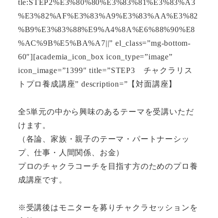
tle:STEP2%E3%80%80%E3%83%81%E3%83%A3
%E3%82%AF%E3%83%A9%E3%83%AA%E3%82
%B9%E3%83%88%E9%A4%8A%E6%88%90%E8
%AC%9B%E5%BA%A7||” el_class=”mg-bottom-
60″][academia_icon_box icon_type=”image”
icon_image=”1399″ title=”STEP3 チャクラリス
トプロ養成講座” description=”【対面講座】
全5単元の中から興味のあるテーマを受講いただ
けます。
（各論、家族・親子のテーマ・パートナーシッ
プ、仕事・人間関係、お金）
プロのチャクラコーチを目指す方のためのプロ養
成講座です。
※受講後はモニターを募りチャクラセッションを