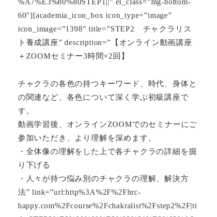
%A7%E3%80%80STEP1||” el_class=”mg-bottom-
60″][academia_icon_box icon_type=”image”
icon_image=”1398″ title=”STEP2 チャクラリス
ト養成講座” description=”【オンライン動画講座
＋ZOOMセミナー3時間×2回】
チャクラの各色の持つキーワード、時代、身体と
の関連など、各色について深く学ぶ初級講座で
す。
動画学習後、オンラインZOOMでのセミナーにご
参加いただき、より理解を深めます。
・全体像の理解をした上で各チャクラの詳細を掘
り下げる
・人々が持つ悩み別のチャクラの理解、解決方
法” link=”url:http%3A%2F%2Fhrc-
happy.com%2Fcourse%2Fchakralist%2Fstep2%2F|ti