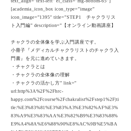
text_align=”text-left” el_class=”mg-bottom-65″]
[academia_icon_box icon_type=”image”
icon_image=”1395″ title=”STEP1 チャクラリス
ト入門編” description=”【オンライン動画講座】
チャクラの全体像を学ぶ入門講座です。
小冊子『メディカルチャクラリストのチャクラ入
門書』を元に進めていきます。
・チャクラとは
・チャクラの全体像の理解
・チャクラの活かし方” link=”
url:http%3A%2F%2Fhrc-
happy.com%2Fcourse%2Fchakralist%2Fstep1%2F|ti
tle:%E3%83%81%E3%83%A3%E3%82%AF%E3%
83%A9%E3%83%AA%E3%82%B9%E3%83%88%
E9%A4%8A%E6%88%90%E8%AC%9B%E5%BA